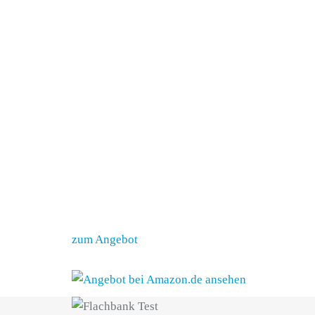
Liegefläche gepolstert
Material Bezug
EVA-Mate­rial
Abmessungen Liegefläche (L x B)
110 x 53 cm
Abmessungen gesamt (L x B x H)
125 x 20,5 x 37 cm
Eigengewicht
15 kg
Preis inkl. MwSt.
Price not available
zum Angebot
zum Angebot
anschauen