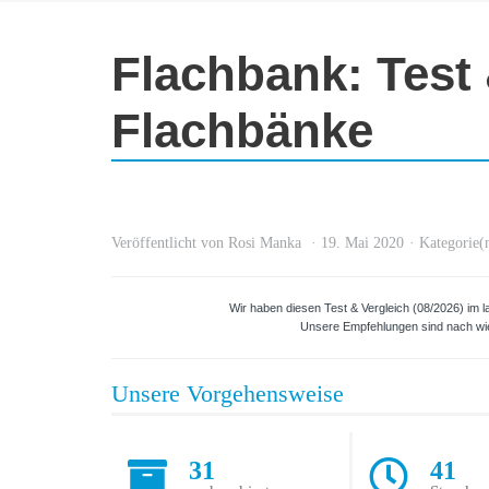
Flachbank: Test 
Flachbänke
Veröffentlicht von
Rosi Manka
19. Mai 2020
Kategorie(
Wir haben diesen Test & Vergleich (08/2026) im l
Unsere Empfehlungen sind nach wie
Unsere Vorgehensweise
31
41