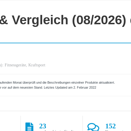
& Vergleich (08/2026)
n):
Fitnessgeräte
,
Kraftsport
aufenden Monat überprüft und die Beschreibungen einzelner Produkte aktualisiert.
 vor auf dem neuesten Stand. Letztes Updated am 2. Februar 2022
23
152