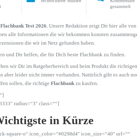
recherchierte Studien
Kommentare
t
gesammelt
m
Flachbank Test 2026
. Unsere Redaktion zeigt Dir hier alle von
ben alle Informationen die wir bekommen konnten zusammenge
ezensionen die wir im Netz gefunden haben.
rn und Dir helfen, die für Dich beste Flachbank zu finden.
ben wir Dir im Ratgeberbereich und beim Produkt die richtige
en aber leider nicht immer vorhanden. Natürlich gibt es auch no
fen sollen, die richtige
Flachbank
zu kaufen.
“]
3333″ radius=“3″ class=““]
ichtigste in Kürze
eck-square-o“ icon_color=“#0298d4″ icon_size=“40″ url=““