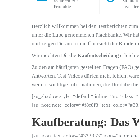
recherchierte
Stunden
Produkte
investier
Herzlich willkommen bei den Testberichten zu
unter die Lupe genommenen Flachbänke. Wir ha
und zeigen Dir auch eine Übersicht der Kundenr
Wir möchten Dir die
Kaufentscheidung
erleichte
Zu den am häufigsten gestellten Fragen (FAQ) ge
Antworten. Test Videos dürfen nicht fehlen, war
weitere wichtige Informationen, die Dir dabei hel
[su_shadow style=“default“ inline=“no“ class=“
[su_note note_color=“#f8f8f8″ text_color=“#33
Kaufberatung: Das W
[su_icon_text color=“#333333″ icon=“icon: ch