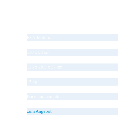
Transportrollen
Mit Griff
Höhenverstellbar
Liegefläche gepolstert
Material Bezug
EVA-Mate­rial
Abmessungen Liegefläche (L x B)
110 x 53 cm
Abmessungen gesamt (L x B x H)
125 x 20,5 x 37 cm
Eigengewicht
15 kg
Preis inkl. MwSt.
Price not available
zum Angebot
zum Angebot