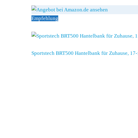
anschauen
Empfehlung
Foto
Modell
Sportstech BRT500 Hantelbank für Zuhause, 17-fa
Kundenbewertung
-
Belastbar bis
185 kg
Standfestigkeit
Gummierte Standfüße
Transportrollen
Mit Griff
Höhenverstellbar