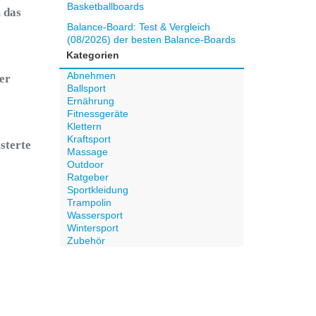
Basketballboards
m das
Balance-Board: Test & Vergleich
(08/2026) der besten Balance-Boards
Kategorien
Abnehmen
er
Ballsport
Ernährung
Fitnessgeräte
Klettern
Kraftsport
sterte
Massage
Outdoor
Ratgeber
Sportkleidung
Trampolin
Wassersport
Wintersport
Zubehör