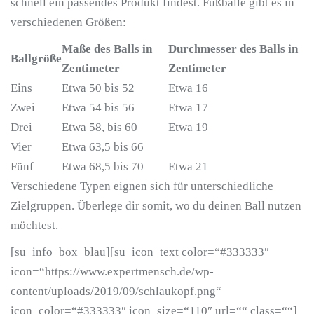
schnell ein passendes Produkt findest. Fußbälle gibt es in
verschiedenen Größen:
Maße des Balls in
Durchmesser des Balls in
Ballgröße
Zentimeter
Zentimeter
Eins
Etwa 50 bis 52
Etwa 16
Zwei
Etwa 54 bis 56
Etwa 17
Drei
Etwa 58, bis 60
Etwa 19
Vier
Etwa 63,5 bis 66
Fünf
Etwa 68,5 bis 70
Etwa 21
Verschiedene Typen eignen sich für unterschiedliche
Zielgruppen. Überlege dir somit, wo du deinen Ball nutzen
möchtest.
[su_info_box_blau][su_icon_text color=“#333333″
icon=“https://www.expertmensch.de/wp-
content/uploads/2019/09/schlaukopf.png“
icon_color=“#333333″ icon_size=“110″ url=““ class=““]