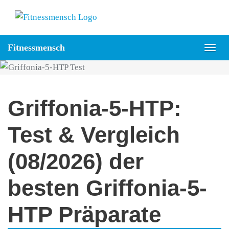
Skip
to
main
Fitnessmensch
content
Togg
navig
Griffonia-5-HTP:
Test & Vergleich
(08/2026) der
besten Griffonia-5-
HTP Präparate