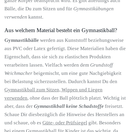
ganze Körper beansprucht wird. Es gibt allerdings auch
Bälle, die Du zum Sitzen und für
Gymnastikübungen
verwenden
kannst.
Aus welchem Material besteht ein Gymnastikball?
Gymnastikbälle
werden aus Kunststoff beziehungsweise
aus PVC oder Latex gefertigt. Diese Materialien haben die
Eigenschaft, dass sie sich zu elastischen Produkten
verarbeiten lassen. Vielfach werden dem
Grundstoff
Weichmacher
beigemischt, um eine gute Nachgiebigkeit
bei Belastung sicherzustellen. Dadurch kannst Du den
Gymnastikball zum Sitzen, Wippen und Liegen
verwenden
, ohne dass der Ball plötzlich platzt. Wichtig ist
aber, dass der
Gymnastikball keine Schadstoffe
freisetzt.
Schaue Dir diesbezüglich die Hinweise des Herstellers an
und schaue, ob es
Güte- oder Prüfsiegel
gibt. Besonders
bei einem Gymnastikball für Kinder ist das wichtig, da