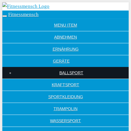
Skip
to
Fitnessmensch
Toggle
main
navigation
MENU ITEM
content
ABNEHMEN
ERNÄHRUNG
GERÄTE
BALLSPORT
KRAFTSPORT
SPORTKLEIDUNG
TRAMPOLIN
WASSERSPORT