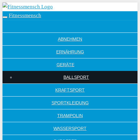
Skip
to
Fitnessmensch
Toggle
main
navigation
MENU
content
ITEM
ABNEHMEN
ERNÄHRUNG
GERÄTE
BALLSPORT
KRAFTSPORT
SPORTKLEIDUNG
TRAMPOLIN
WASSERSPORT