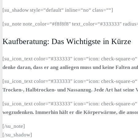
[su_shadow style=“default“ inline=“no“ class=““]
[su_note note_color=“#f8f8f8″ text_color=“#333333″ radius
Kaufberatung: Das Wichtigste in Kürze
[su_icon_text color=“#333333″ icon=“icon: check-square-o“
denke daran, dass er ang anliegen muss und keine Falten au
[su_icon_text color=“#333333″ icon=“icon: check-square-o“
Trocken-, Halbtrocken- und Nassanzug. Jede Art hat seine V
[su_icon_text color=“#333333″ icon=“icon: check-square-o“
wegzudenken. Immerhin hält er die Körperwärme, die anson
[/su_note]
[/su_shadow]