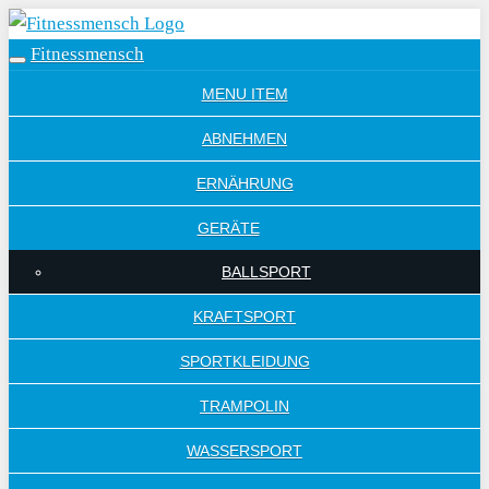
Skip
to
Fitnessmensch
Toggle
main
navigation
MENU ITEM
content
ABNEHMEN
ERNÄHRUNG
GERÄTE
BALLSPORT
KRAFTSPORT
SPORTKLEIDUNG
TRAMPOLIN
WASSERSPORT