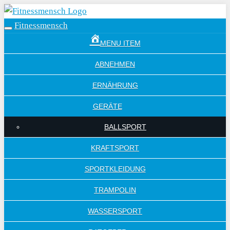
Skip
to
Fitnessmensch
Toggle
main
navigation
MENU ITEM
content
ABNEHMEN
ERNÄHRUNG
GERÄTE
BALLSPORT
KRAFTSPORT
SPORTKLEIDUNG
TRAMPOLIN
WASSERSPORT