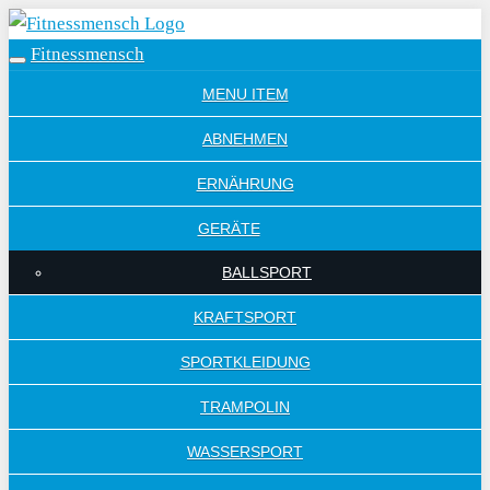
Skip
to
Fitnessmensch
Toggle
main
navigation
MENU ITEM
content
ABNEHMEN
ERNÄHRUNG
GERÄTE
BALLSPORT
KRAFTSPORT
SPORTKLEIDUNG
TRAMPOLIN
WASSERSPORT